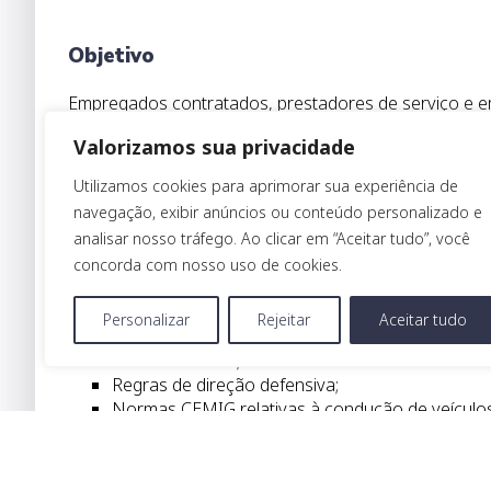
Objetivo
Empregados contratados, prestadores de serviço e e
Valorizamos sua privacidade
Publico alvo
Utilizamos cookies para aprimorar sua experiência de
navegação, exibir anúncios ou conteúdo personalizado e
Alunos de empresas contratadas, prestadores de ser
analisar nosso tráfego. Ao clicar em “Aceitar tudo”, você
serviço da empresa em atendimento às suas necessid
concorda com nosso uso de cookies.
O que você vai aprender
Personalizar
Rejeitar
Aceitar tudo
Técnicas do FIB;
Regras de direção defensiva;
Normas CEMIG relativas à condução de veículos
Inspeção veicular;
Aspectos psicossociais no trânsito;
Prática de Slalom;